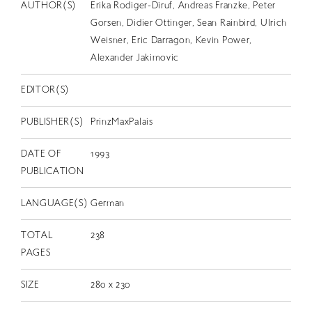
EN
AUTHOR(S)
Erika Rodiger-Diruf, Andreas Franzke, Peter
Gorsen, Didier Ottinger, Sean Rainbird, Ulrich
Weisner, Eric Darragon, Kevin Power,
Alexander Jakimovic
EDITOR(S)
PUBLISHER(S)
PrinzMaxPalais
DATE OF
1993
PUBLICATION
LANGUAGE(S)
German
TOTAL
238
PAGES
SIZE
280 x 230