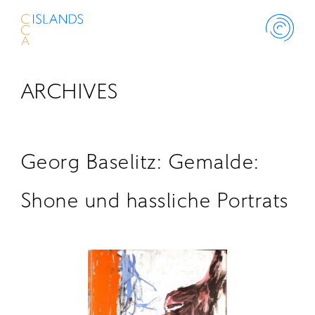
ARCHIVES
ABOUT
PROJECT
Georg Baselitz: Gemalde:
THINK ISLANDS
Shone und hassliche Portrats
LIBRARY
SCHOLARSHIP