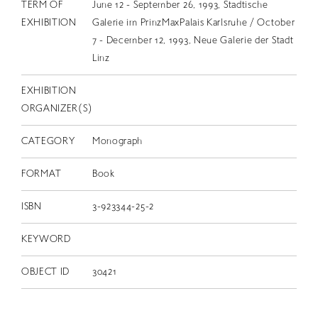
TERM OF
June 12 - September 26, 1993, Stadtische
EXHIBITION
Galerie im PrinzMaxPalais Karlsruhe / October
7 - December 12, 1993, Neue Galerie der Stadt
Linz
EXHIBITION
ORGANIZER(S)
CATEGORY
Monograph
FORMAT
Book
ISBN
3-923344-25-2
KEYWORD
OBJECT ID
30421