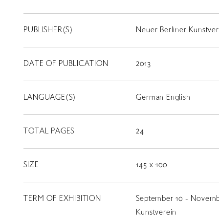
PUBLISHER(S)
Neuer Berliner Kunstver
DATE OF PUBLICATION
2013
LANGUAGE(S)
German English
TOTAL PAGES
24
SIZE
145 x 100
TERM OF EXHIBITION
September 10 - Novembe
LIBRARY
Kunstverein