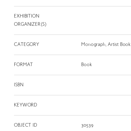
EXHIBITION
T
SCHOLARSHIP
ORGANIZER(S)
ISLANDS
RETRACE
CATEGORY
Monograph, Artist Book
コンサート
FORMAT
Book
出演者
出版物
ISBN
動画
KEYWORD
スカラシップ受賞者
OBJECT ID
30539
CONTACT