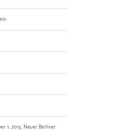
ein
r 1, 2013, Neuer Berliner
JP