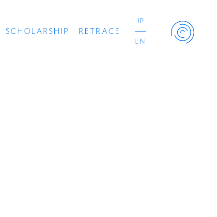
JP
SCHOLARSHIP
RETRACE
EN
Retrace Project
コンサート
出演者
出版物
動画
スカラシップ受賞者