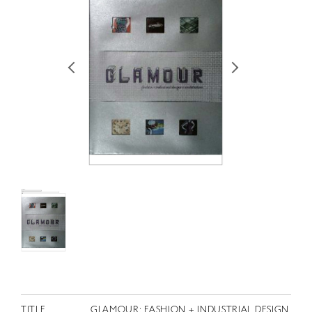
RETRACE
コンサート
出演者
出版物
動画
スカラシップ受賞者
CONTACT
JP
TITLE
GLAMOUR: FASHION + INDUSTRIAL DESIGN