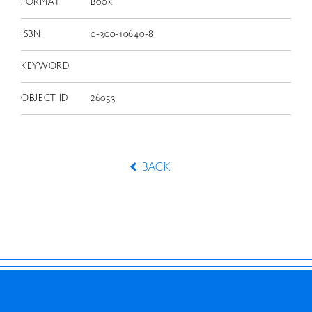
FORMAT
Book
ISBN
0-300-10640-8
KEYWORD
OBJECT ID
26053
BACK