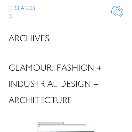
ARCHIVES
ABOUT
PROJECT
GLAMOUR: FASHION +
THINK ISLANDS
INDUSTRIAL DESIGN +
ARCHITECTURE
LIBRARY
SCHOLARSHIP