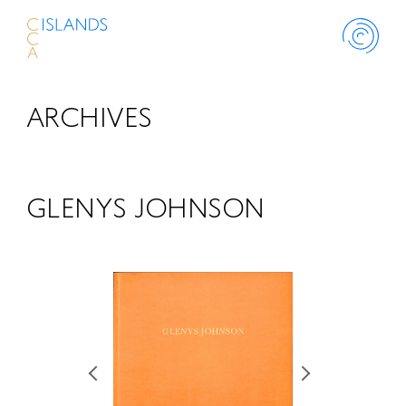
ARCHIVES
ABOUT
PROJECT
GLENYS JOHNSON
THINK ISLANDS
LIBRARY
SCHOLARSHIP