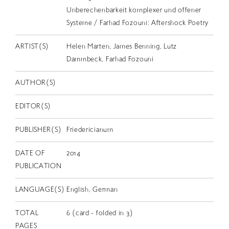
EN
Unberechenbarkeit komplexer und offener
Systeme / Farhad Fozouni: Aftershock Poetry
ARTIST(S)
Helen Marten, James Benning, Lutz
Dammbeck, Farhad Fozouni
AUTHOR(S)
EDITOR(S)
PUBLISHER(S)
Friedericianum
DATE OF
2014
PUBLICATION
LANGUAGE(S)
English, German
TOTAL
6 (card - folded in 3)
PAGES