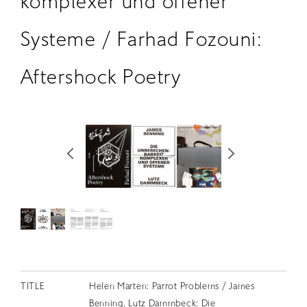
komplexer und offener
RETRACE
Systeme / Farhad Fozouni:
コンサート
出演者
Aftershock Poetry
出版物
動画
スカラシップ受賞者
CONTACT
JP
TITLE
Helen Marten: Parrot Problems / James
Benning, Lutz Dammbeck: Die