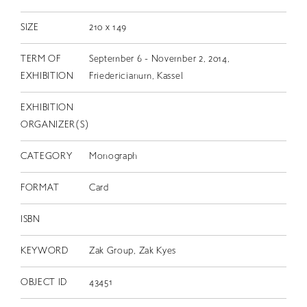
SIZE
210 x 149
TERM OF
September 6 - November 2, 2014,
EXHIBITION
Friedericianum, Kassel
EXHIBITION
ORGANIZER(S)
CATEGORY
Monograph
FORMAT
Card
ISBN
KEYWORD
Zak Group, Zak Kyes
OBJECT ID
43451