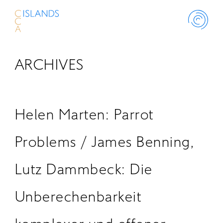
ARCHIVES
ABOUT
PROJECT
Helen Marten: Parrot
THINK ISLANDS
Problems / James Benning,
Lutz Dammbeck: Die
LIBRARY
Unberechenbarkeit
SCHOLARSHIP