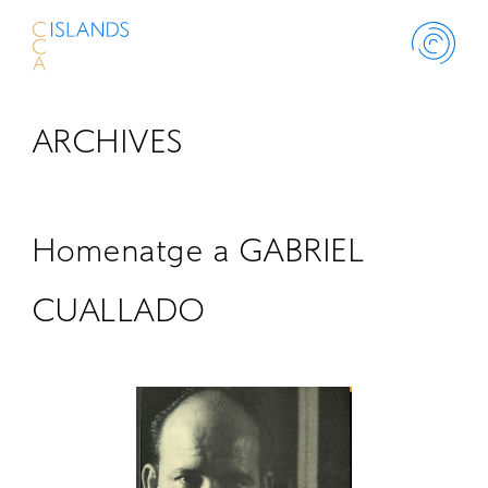
ARCHIVES
ABOUT
PROJECT
Homenatge a GABRIEL
THINK ISLANDS
CUALLADO
LIBRARY
SCHOLARSHIP