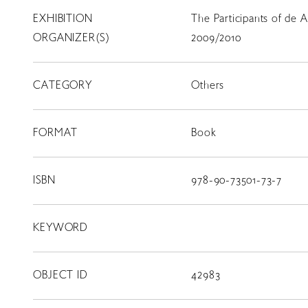
EXHIBITION
The Participants of de 
T
SCHOLARSHIP
ORGANIZER(S)
2009/2010
ISLANDS
CATEGORY
RETRACE
Others
コンサート
FORMAT
Book
出演者
出版物
ISBN
978-90-73501-73-7
動画
KEYWORD
スカラシップ受賞者
OBJECT ID
42983
CONTACT