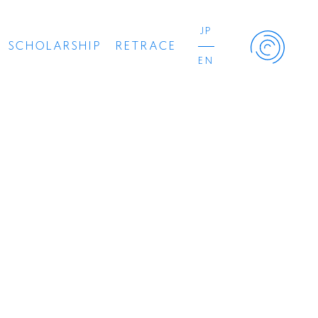
JP
SCHOLARSHIP
RETRACE
EN
Retrace Project
コンサート
出演者
出版物
動画
スカラシップ受賞者