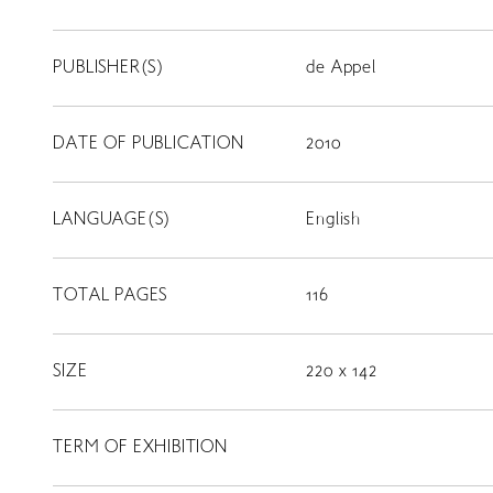
PUBLISHER(S)
de Appel
DATE OF PUBLICATION
2010
LANGUAGE(S)
English
TOTAL PAGES
116
SIZE
220 x 142
TERM OF EXHIBITION
LIBRARY