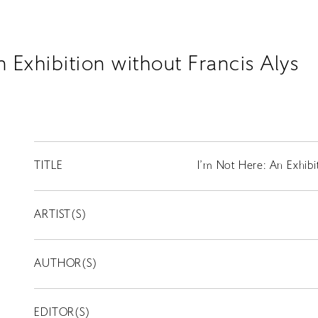
 Exhibition without Francis Alys
TITLE
I’m Not Here: An Exhibi
ARTIST(S)
AUTHOR(S)
EDITOR(S)