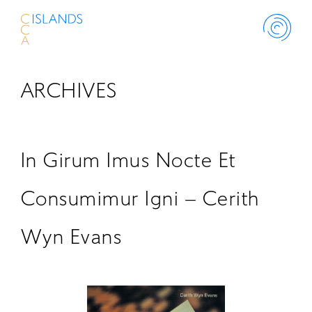
ARCHIVES
ABOUT
PROJECT
In Girum Imus Nocte Et
THINK ISLANDS
Consumimur Igni – Cerith
Wyn Evans
LIBRARY
SCHOLARSHIP