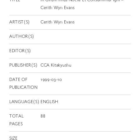
TITLE
In Girum Imus Nocte Et Consumimur Igni –
EN
Cerith Wyn Evans
ARTIST(S)
Cerith Wyn Evans
AUTHOR(S)
EDITOR(S)
PUBLISHER(S)
CCA Kitakyushu
DATE OF
1999-03-10
PUBLICATION
LANGUAGE(S)
ENGLISH
TOTAL
88
PAGES
SIZE