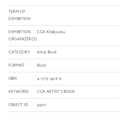
TERM OF
EXHIBITION
EXHIBITION
CCA Kitakyushu
ORGANIZER(S)
CATEGORY
Artist Book
FORMAT
Book
ISBN
4-7713-3412-9
KEYWORD
CCA ARTIST'S BOOK
OBJECT ID
55011