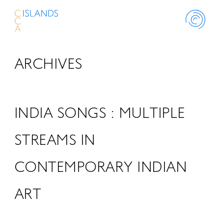
ARCHIVES
ABOUT
PROJECT
INDIA SONGS : MULTIPLE
THINK ISLANDS
STREAMS IN
CONTEMPORARY INDIAN
LIBRARY
ART
SCHOLARSHIP