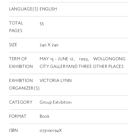
LANGUAGE(S)
ENGLISH
TOTAL
55
PAGES
SIZE
240 X 240
TERM OF
MAY 15 - JUNE 12、 1993、 WOLLONGONG
EXHIBITION
CITY GALLERYAND THREE OTHER PLACES
EXHIBITION
VICTORIA LYNN
ORGANIZER(S)
CATEGORY
Group Exhibition
FORMAT
Book
ISBN
073100194X