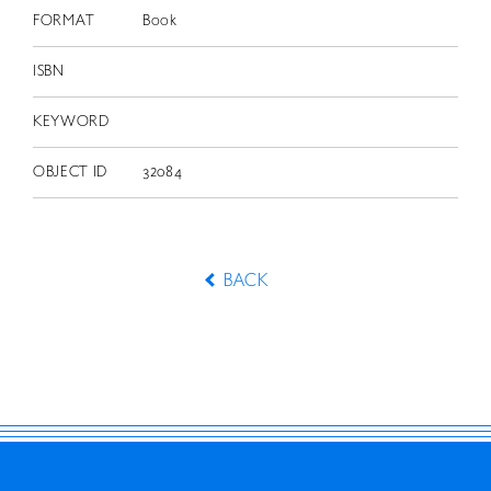
FORMAT
Book
ISBN
KEYWORD
OBJECT ID
32084
BACK