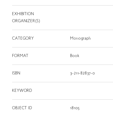
EXHIBITION
T
SCHOLARSHIP
ORGANIZER(S)
ISLANDS
RETRACE
CATEGORY
Monograph
コンサート
FORMAT
Book
出演者
出版物
ISBN
3-211-82837-0
動画
KEYWORD
スカラシップ受賞者
OBJECT ID
18105
CONTACT