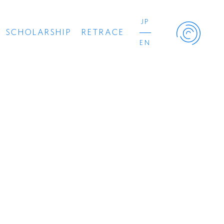
JP
SCHOLARSHIP
RETRACE
EN
Retrace Project
コンサート
出演者
出版物
動画
スカラシップ受賞者