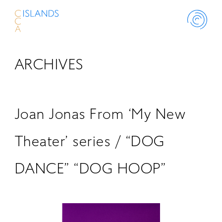
ARCHIVES
ABOUT
PROJECT
Joan Jonas From ‘My New
THINK ISLANDS
Theater’ series / “DOG
DANCE” “DOG HOOP”
LIBRARY
SCHOLARSHIP