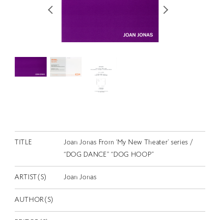
RETRACE
コンサート
出演者
出版物
動画
スカラシップ受賞者
CONTACT
TITLE
Joan Jonas From ‘My New Theater’ series /
“DOG DANCE” “DOG HOOP”
ARTIST(S)
Joan Jonas
AUTHOR(S)
JP