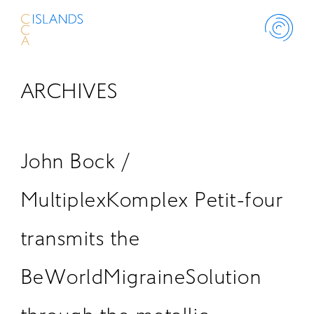
ARCHIVES
ABOUT
PROJECT
John Bock /
THINK ISLANDS
MultiplexKomplex Petit-four
transmits the
LIBRARY
BeWorldMigraineSolution
SCHOLARSHIP