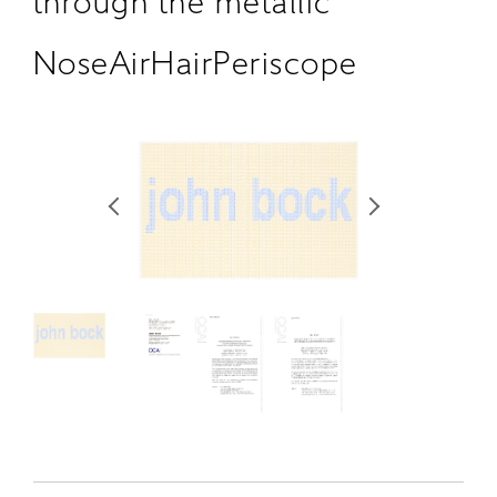
through the metallic
RETRACE
NoseAirHairPeriscope
コンサート
出演者
出版物
動画
スカラシップ受賞者
CONTACT
JP