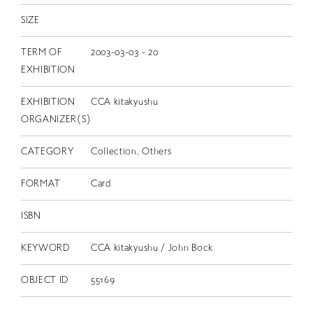
SIZE
TERM OF
2003-03-03 - 20
EXHIBITION
EXHIBITION
CCA kitakyushu
ORGANIZER(S)
CATEGORY
Collection, Others
FORMAT
Card
ISBN
KEYWORD
CCA kitakyushu / John Bock
OBJECT ID
55169