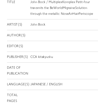
EN
TITLE
John Bock / MultiplexKomplex Petit-four
transmits the BeWorldMigraineSolution
through the metallic NoseAirHairPeriscope
ARTIST(S)
John Bock
AUTHOR(S)
EDITOR(S)
PUBLISHER(S)
CCA kitakyushu
DATE OF
PUBLICATION
LANGUAGE(S)
JAPANESE / ENGLISH
TOTAL
PAGES