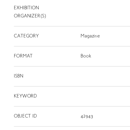
EXHIBITION
T
SCHOLARSHIP
ORGANIZER(S)
ISLANDS
CATEGORY
RETRACE
Magazine
コンサート
FORMAT
Book
出演者
出版物
ISBN
動画
KEYWORD
スカラシップ受賞者
OBJECT ID
42943
CONTACT