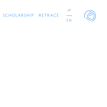
JP
SCHOLARSHIP
RETRACE
EN
Retrace Project
コンサート
出演者
出版物
動画
スカラシップ受賞者