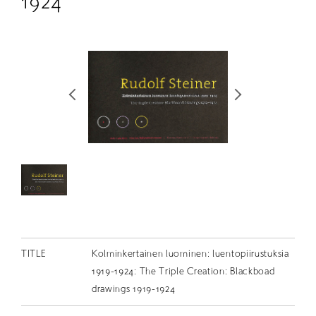
1924
RETRACE
コンサート
出演者
出版物
動画
スカラシップ受賞者
CONTACT
TITLE
Kolminkertainen luominen: luentopiirustuksia
1919-1924: The Triple Creation: Blackboad
drawings 1919-1924
JP