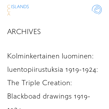
ARCHIVES
ABOUT
PROJECT
Kolminkertainen luominen:
THINK ISLANDS
luentopiirustuksia 1919-1924:
The Triple Creation:
LIBRARY
Blackboad drawings 1919-
SCHOLARSHIP