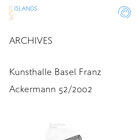
ARCHIVES
ABOUT
PROJECT
Kunsthalle Basel Franz
THINK ISLANDS
Ackermann 52/2002
LIBRARY
SCHOLARSHIP