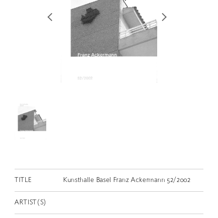
RETRACE
コンサート
出演者
出版物
動画
スカラシップ受賞者
CONTACT
TITLE
Kunsthalle Basel Franz Ackermann 52/2002
JP
ARTIST(S)