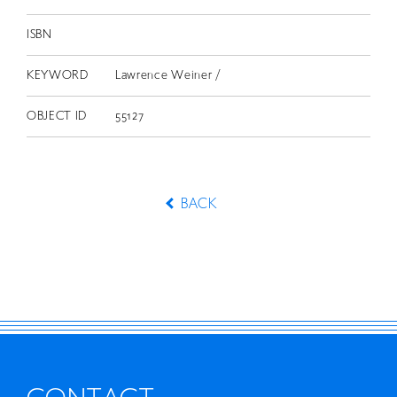
ISBN
KEYWORD
Lawrence Weiner /
OBJECT ID
55127
BACK