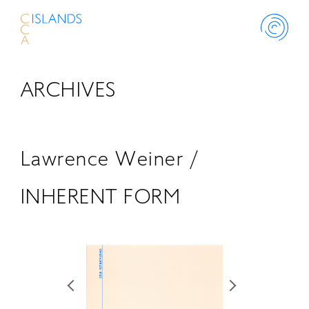
ARCHIVES
ABOUT
PROJECT
Lawrence Weiner /
THINK ISLANDS
INHERENT FORM
LIBRARY
SCHOLARSHIP