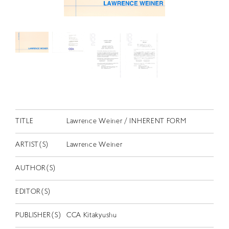
RETRACE
コンサート
出演者
出版物
動画
スカラシップ受賞者
TITLE
Lawrence Weiner / INHERENT FORM
CONTACT
ARTIST(S)
Lawrence Weiner
AUTHOR(S)
EDITOR(S)
JP
PUBLISHER(S)
CCA Kitakyushu