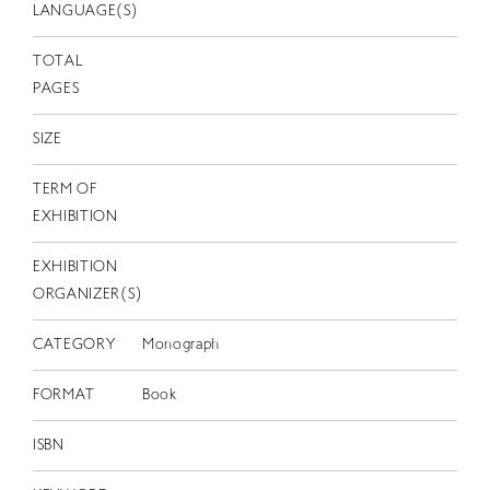
EN
LANGUAGE(S)
TOTAL
PAGES
SIZE
TERM OF
EXHIBITION
EXHIBITION
ORGANIZER(S)
CATEGORY
Monograph
FORMAT
Book
ISBN