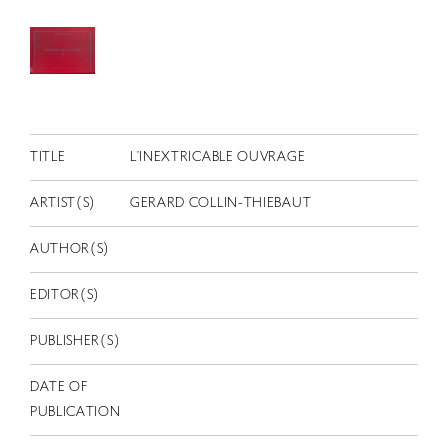
RETRACE
コンサート
出演者
出版物
TITLE
L’INEXTRICABLE OUVRAGE
動画
スカラシップ受賞者
ARTIST(S)
GERARD COLLIN-THIEBAUT
AUTHOR(S)
CONTACT
EDITOR(S)
PUBLISHER(S)
DATE OF
JP
PUBLICATION