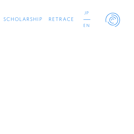
JP
SCHOLARSHIP
RETRACE
EN
Retrace Project
コンサート
出演者
出版物
動画
スカラシップ受賞者