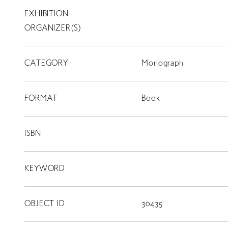
EXHIBITION
T
SCHOLARSHIP
ORGANIZER(S)
ISLANDS
CATEGORY
RETRACE
Monograph
コンサート
FORMAT
Book
出演者
出版物
ISBN
動画
KEYWORD
スカラシップ受賞者
OBJECT ID
30435
CONTACT