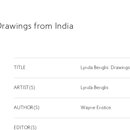
Drawings from India
TITLE
Lynda Benglis: Drawings
ARTIST(S)
Lynda Benglis
AUTHOR(S)
Wayne Enstice
EDITOR(S)