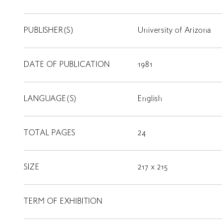
PUBLISHER(S)
University of Arizona
DATE OF PUBLICATION
1981
LANGUAGE(S)
English
TOTAL PAGES
24
SIZE
217 x 215
TERM OF EXHIBITION
LIBRARY