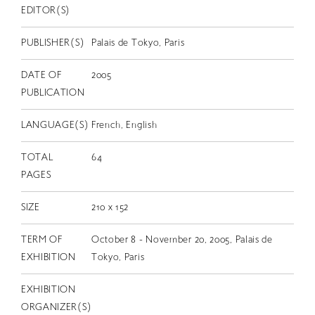
EN
EDITOR(S)
PUBLISHER(S)
Palais de Tokyo, Paris
DATE OF
2005
PUBLICATION
LANGUAGE(S)
French, English
TOTAL
64
PAGES
SIZE
210 x 152
TERM OF
October 8 - November 20, 2005, Palais de
EXHIBITION
Tokyo, Paris
EXHIBITION
ORGANIZER(S)