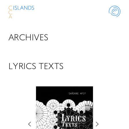
ARCHIVES
ABOUT
PROJECT
LYRICS TEXTS
THINK ISLANDS
LIBRARY
SCHOLARSHIP