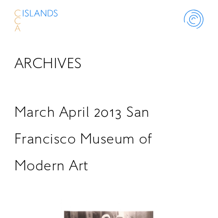
ARCHIVES
ABOUT
PROJECT
March April 2013 San
THINK ISLANDS
Francisco Museum of
Modern Art
LIBRARY
SCHOLARSHIP