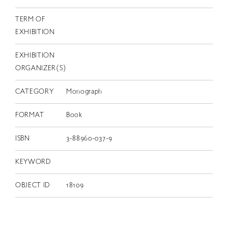
TERM OF
EXHIBITION
EXHIBITION
ORGANIZER(S)
CATEGORY
Monograph
FORMAT
Book
ISBN
3-88960-037-9
KEYWORD
OBJECT ID
18109