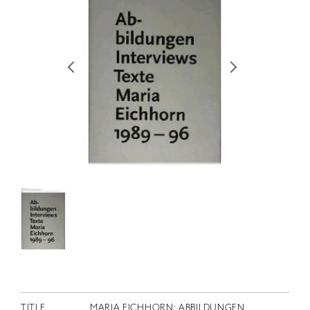
RETRACE
コンサート
出演者
出版物
動画
スカラシップ受賞者
CONTACT
JP
TITLE
MARIA EICHHORN: ABBILDUNGEN