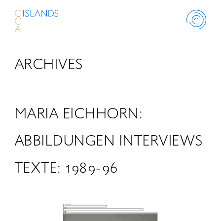
ARCHIVES
ABOUT
PROJECT
MARIA EICHHORN:
THINK ISLANDS
ABBILDUNGEN INTERVIEWS
TEXTE: 1989-96
LIBRARY
SCHOLARSHIP