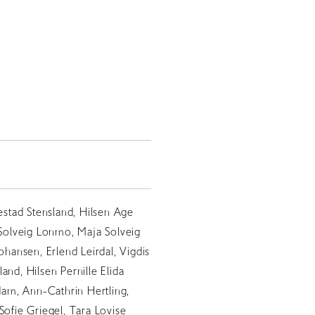
vestad Stensland, Hilsen Age
, Solveig Lonmo, Maja Solveig
Johansen, Erlend Leirdal, Vigdis
and, Hilsen Pernille Elida
m, Ann-Cathrin Hertling,
Sofie Griegel, Tara Lovise