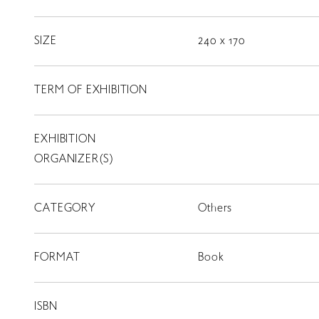
LIBRARY
SIZE
240 x 170
TERM OF EXHIBITION
T
SCHOLARSHIP
EXHIBITION
ISLANDS
RETRACE
ORGANIZER(S)
コンサート
CATEGORY
Others
出演者
出版物
FORMAT
Book
動画
スカラシップ受賞者
ISBN