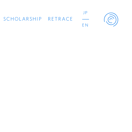
JP
SCHOLARSHIP
RETRACE
EN
Retrace Project
コンサート
出演者
出版物
動画
スカラシップ受賞者