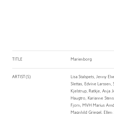
TITLE
Marienborg
ARTIST(S)
Lisa Stalspets, Jenny El
Slettas, Edvine Larssen
Kjelstrup, Ratkje, Anja 
Haugtro, Karianne Stensl
Fjorn, MVH Marius Amda
Magnhild Griegel, Ellen 