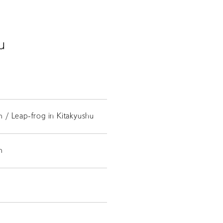
u
/ Leap-frog in Kitakyushu
m