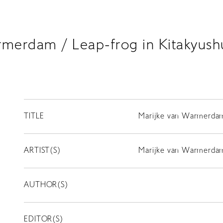
rmerdam / Leap-frog in Kitakyush
TITLE
Marijke van Warmerdam 
ARTIST(S)
Marijke van Warmerda
AUTHOR(S)
EDITOR(S)