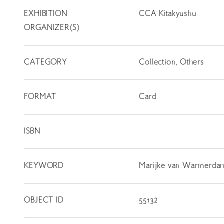
EXHIBITION
CCA Kitakyushu
T
SCHOLARSHIP
ORGANIZER(S)
ISLANDS
CATEGORY
RETRACE
Collection, Others
コンサート
FORMAT
Card
出演者
出版物
ISBN
動画
KEYWORD
Marijke van Warmerdam
スカラシップ受賞者
OBJECT ID
55132
CONTACT