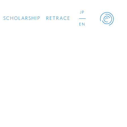
JP
SCHOLARSHIP
RETRACE
EN
Retrace Project
コンサート
出演者
出版物
動画
スカラシップ受賞者