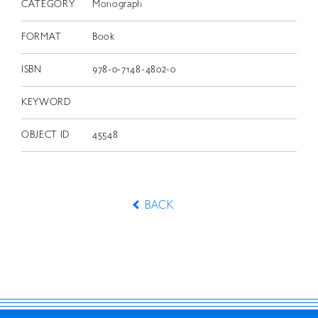
CATEGORY
Monograph
FORMAT
Book
ISBN
978-0-7148-4802-0
KEYWORD
OBJECT ID
45548
BACK