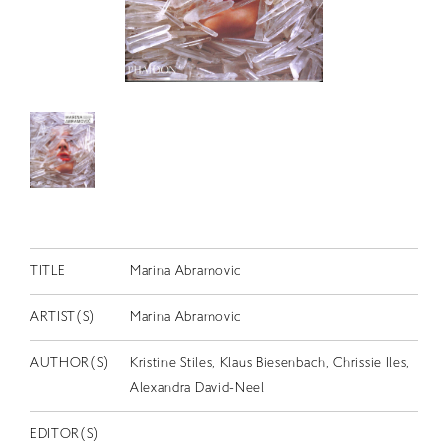
RETRACE
コンサート
出演者
出版物
動画
スカラシップ受賞者
CONTACT
TITLE
Marina Abramovic
ARTIST(S)
Marina Abramovic
AUTHOR(S)
Kristine Stiles, Klaus Biesenbach, Chrissie Iles,
Alexandra David-Neel
JP
EDITOR(S)