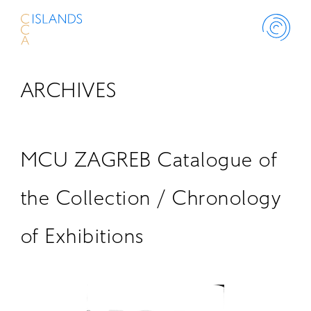
ARCHIVES
ABOUT
PROJECT
MCU ZAGREB Catalogue of
THINK ISLANDS
the Collection / Chronology
of Exhibitions
LIBRARY
SCHOLARSHIP