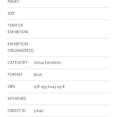
PAGES
SIZE
TERM OF
EXHIBITION
EXHIBITION
ORGANIZER(S)
CATEGORY
Group Exhibition
FORMAT
Book
ISBN
978-953-6043-95-8
KEYWORD
OBJECT ID
51640