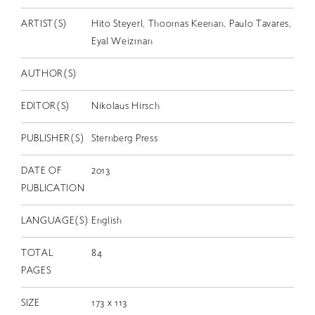
EN
ARTIST(S)
Hito Steyerl, Thoomas Keenan, Paulo Tavares,
Eyal Weizman
AUTHOR(S)
EDITOR(S)
Nikolaus Hirsch
PUBLISHER(S)
Sternberg Press
DATE OF
2013
PUBLICATION
LANGUAGE(S)
English
TOTAL
84
PAGES
SIZE
173 x 113