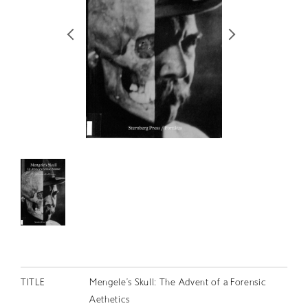
RETRACE
コンサート
出演者
出版物
動画
スカラシップ受賞者
CONTACT
JP
TITLE
Mengele’s Skull: The Advent of a Forensic
Aethetics