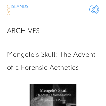
ARCHIVES
ABOUT
PROJECT
Mengele’s Skull: The Advent
THINK ISLANDS
of a Forensic Aethetics
LIBRARY
SCHOLARSHIP