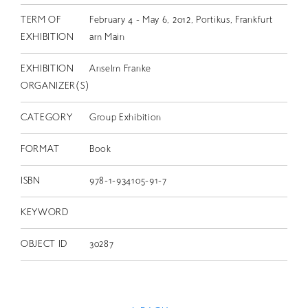
TERM OF
February 4 - May 6, 2012, Portikus, Frankfurt
EXHIBITION
am Main
EXHIBITION
Anselm Franke
ORGANIZER(S)
CATEGORY
Group Exhibition
FORMAT
Book
ISBN
978-1-934105-91-7
KEYWORD
OBJECT ID
30287