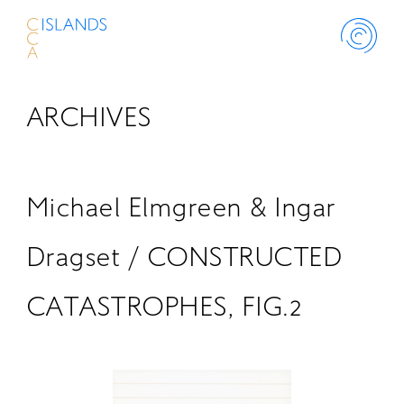
ARCHIVES
ABOUT
PROJECT
Michael Elmgreen & Ingar
THINK ISLANDS
Dragset / CONSTRUCTED
CATASTROPHES, FIG.2
LIBRARY
SCHOLARSHIP