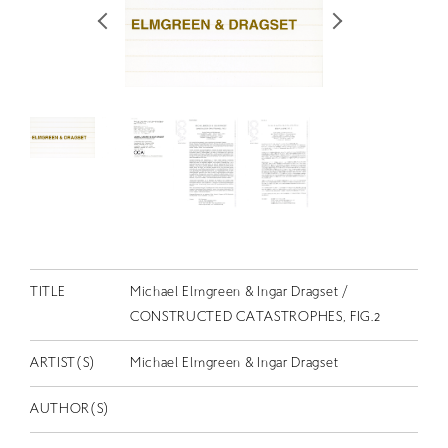
RETRACE
コンサート
出演者
出版物
動画
スカラシップ受賞者
CONTACT
TITLE
Michael Elmgreen & Ingar Dragset /
CONSTRUCTED CATASTROPHES, FIG.2
ARTIST(S)
Michael Elmgreen & Ingar Dragset
AUTHOR(S)
JP