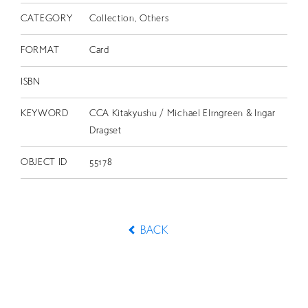
CATEGORY
Collection, Others
FORMAT
Card
ISBN
KEYWORD
CCA Kitakyushu / Michael Elmgreen & Ingar
Dragset
OBJECT ID
55178
BACK