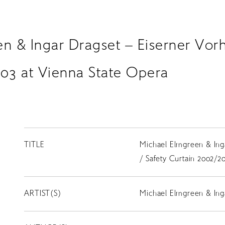
n & Ingar Dragset – Eiserner Vorh
03 at Vienna State Opera
TITLE
Michael Elmgreen & Ing
/ Safety Curtain 2002/2
ARTIST(S)
Michael Elmgreen & Ing