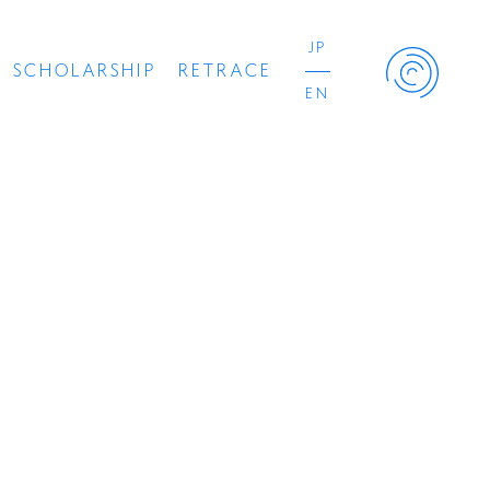
JP
SCHOLARSHIP
RETRACE
EN
Retrace Project
コンサート
出演者
出版物
動画
スカラシップ受賞者