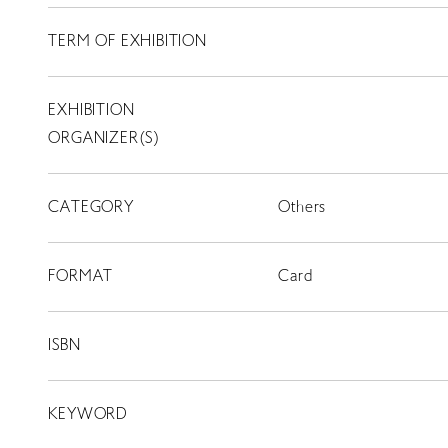
LIBRARY
TERM OF EXHIBITION
T
SCHOLARSHIP
EXHIBITION
ORGANIZER(S)
ISLANDS
RETRACE
CATEGORY
Others
コンサート
出演者
FORMAT
Card
出版物
動画
ISBN
スカラシップ受賞者
KEYWORD