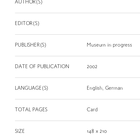
AUTHOR(S)
EDITOR(S)
PUBLISHER(S)
Museum in progress
DATE OF PUBLICATION
2002
LANGUAGE(S)
English, German
TOTAL PAGES
Card
SIZE
148 x 210