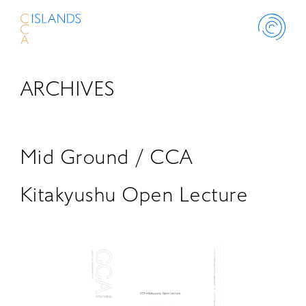
ARCHIVES
ABOUT
PROJECT
Mid Ground / CCA
THINK ISLANDS
Kitakyushu Open Lecture
LIBRARY
SCHOLARSHIP