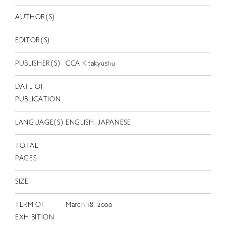
EN
AUTHOR(S)
EDITOR(S)
PUBLISHER(S)
CCA Kitakyushu
DATE OF
PUBLICATION
LANGUAGE(S)
ENGLISH, JAPANESE
TOTAL
PAGES
SIZE
TERM OF
March 18, 2000
EXHIBITION