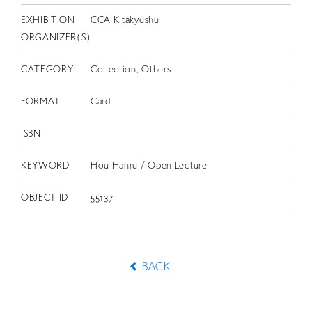
EXHIBITION
CCA Kitakyushu
ORGANIZER(S)
CATEGORY
Collection, Others
FORMAT
Card
ISBN
KEYWORD
Hou Hanru / Open Lecture
OBJECT ID
55137
BACK