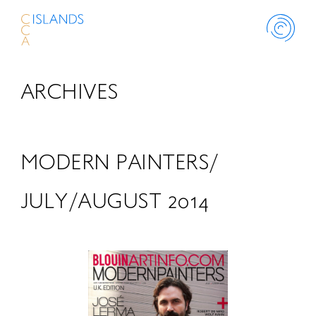
ARCHIVES
ABOUT
PROJECT
MODERN PAINTERS/
THINK ISLANDS
JULY/AUGUST 2014
LIBRARY
SCHOLARSHIP