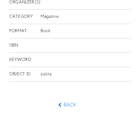
ORGANIZER(S)
CATEGORY
Magazine
FORMAT
Book
ISBN
KEYWORD
OBJECT ID
50229
BACK