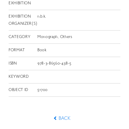
EXHIBITION
EXHIBITION
n.b.k.
ORGANIZER(S)
CATEGORY
Monograph, Others
FORMAT
Book
ISBN
978-3-86560-438-5
KEYWORD
OBJECT ID
51700
BACK