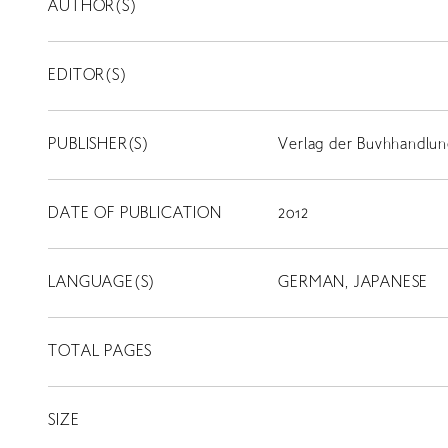
AUTHOR(S)
EDITOR(S)
PUBLISHER(S)
Verlag der Buvhhandlun
DATE OF PUBLICATION
2012
LANGUAGE(S)
GERMAN, JAPANESE
TOTAL PAGES
SIZE