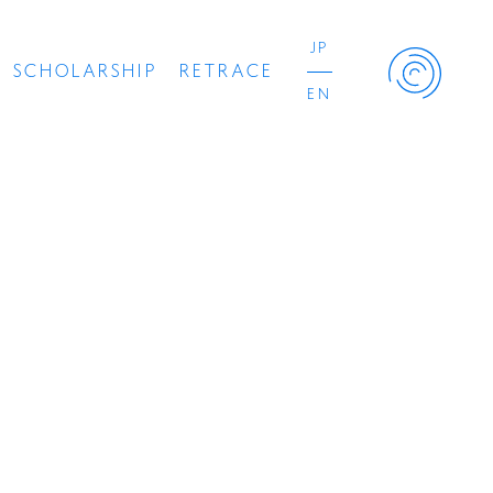
JP
SCHOLARSHIP
RETRACE
EN
Retrace Project
コンサート
出演者
出版物
動画
スカラシップ受賞者