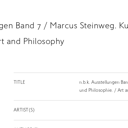
ungen Band 7 / Marcus Steinweg. K
rt and Philosophy
TITLE
n.b.k. Ausstellungen Ba
und Philosophie. / Art 
ARTIST(S)