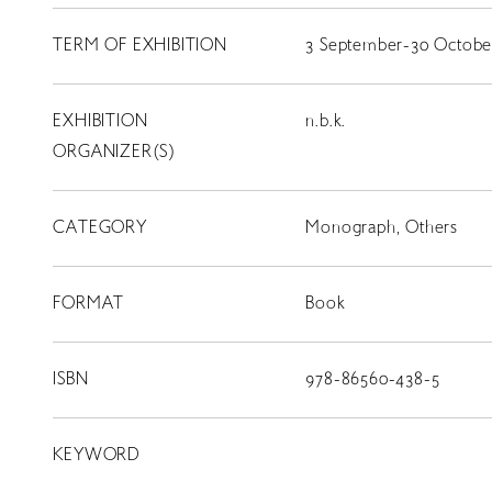
LIBRARY
TERM OF EXHIBITION
3 September-30 October
T
SCHOLARSHIP
EXHIBITION
n.b.k.
ORGANIZER(S)
ISLANDS
RETRACE
CATEGORY
Monograph, Others
コンサート
出演者
FORMAT
Book
出版物
動画
ISBN
978-86560-438-5
スカラシップ受賞者
KEYWORD