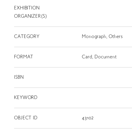
EXHIBITION
T
SCHOLARSHIP
ORGANIZER(S)
ISLANDS
CATEGORY
RETRACE
Monograph, Others
コンサート
FORMAT
Card, Document
出演者
出版物
ISBN
動画
KEYWORD
スカラシップ受賞者
OBJECT ID
43102
CONTACT