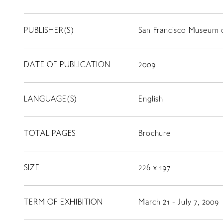
PUBLISHER(S)
San Francisco Museum 
DATE OF PUBLICATION
2009
LANGUAGE(S)
English
TOTAL PAGES
Brochure
SIZE
226 x 197
TERM OF EXHIBITION
March 21 - July 7, 2009
LIBRARY