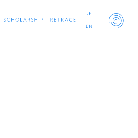
JP
SCHOLARSHIP
RETRACE
EN
Retrace Project
コンサート
出演者
出版物
動画
スカラシップ受賞者