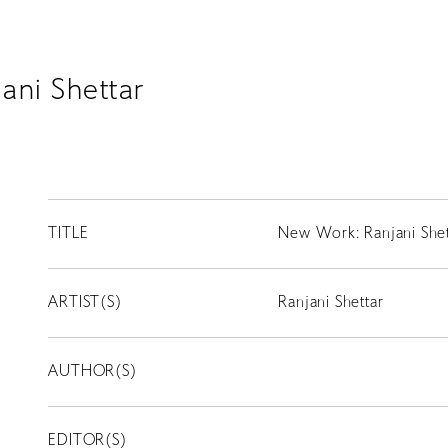
ani Shettar
TITLE
New Work: Ranjani Shet
ARTIST(S)
Ranjani Shettar
AUTHOR(S)
EDITOR(S)