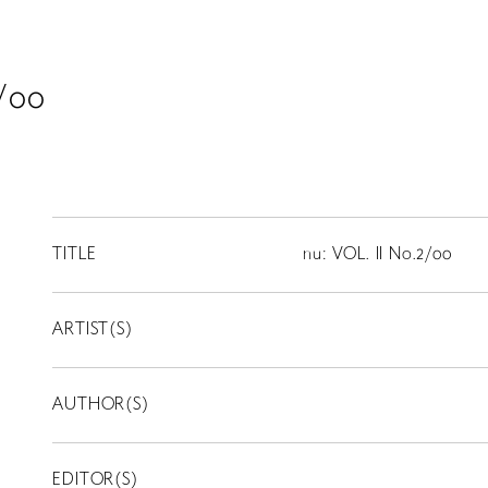
2/00
TITLE
nu: VOL. II No.2/00
ARTIST(S)
AUTHOR(S)
EDITOR(S)