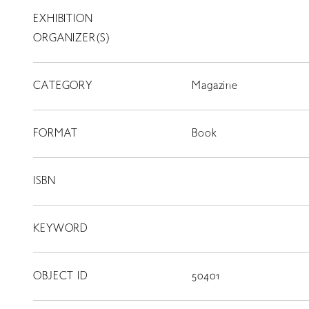
EXHIBITION
T
SCHOLARSHIP
ORGANIZER(S)
ISLANDS
CATEGORY
RETRACE
Magazine
コンサート
FORMAT
Book
出演者
出版物
ISBN
動画
KEYWORD
スカラシップ受賞者
OBJECT ID
50401
CONTACT