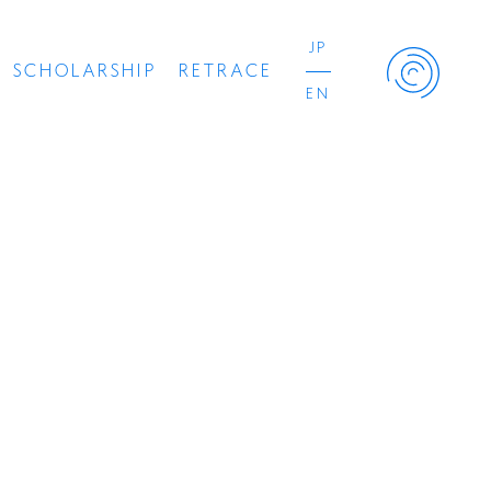
JP
SCHOLARSHIP
RETRACE
EN
Retrace Project
コンサート
出演者
出版物
動画
スカラシップ受賞者