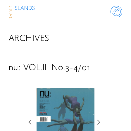
ARCHIVES
ABOUT
PROJECT
nu: VOL.III No.3-4/01
THINK ISLANDS
LIBRARY
SCHOLARSHIP