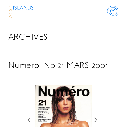
ARCHIVES
ABOUT
PROJECT
Numero_No.21 MARS 2001
THINK ISLANDS
LIBRARY
SCHOLARSHIP