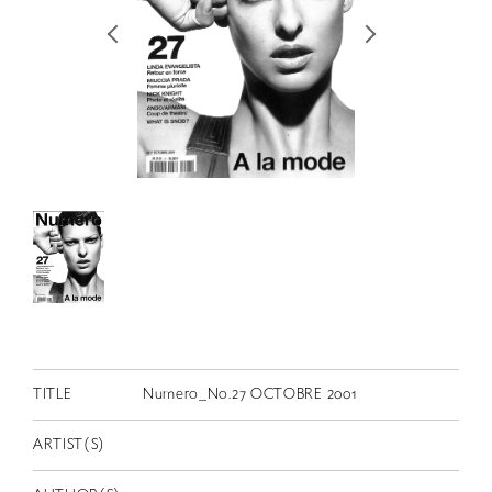
RETRACE
コンサート
出演者
出版物
動画
スカラシップ受賞者
CONTACT
TITLE
Numero_No.27 OCTOBRE 2001
ARTIST(S)
JP