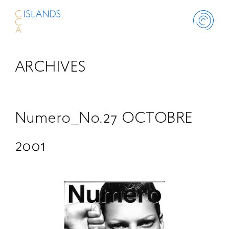
ARCHIVES
ABOUT
PROJECT
Numero_No.27 OCTOBRE
THINK ISLANDS
2001
LIBRARY
SCHOLARSHIP