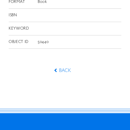
FORMAT
Book
ISBN
KEYWORD
OBJECT ID
50440
BACK