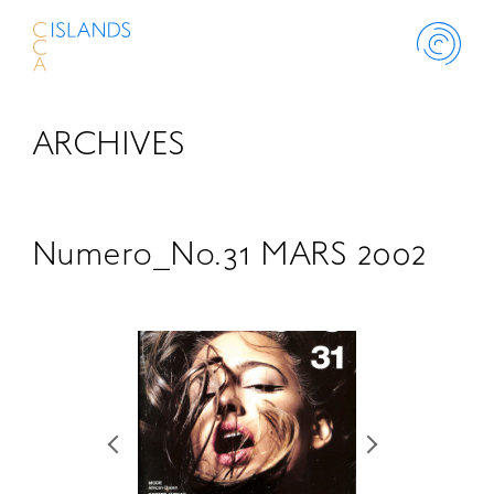
ARCHIVES
ABOUT
PROJECT
Numero_No.31 MARS 2002
THINK ISLANDS
LIBRARY
SCHOLARSHIP