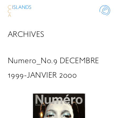
ARCHIVES
ABOUT
PROJECT
Numero_No.9 DECEMBRE
THINK ISLANDS
1999-JANVIER 2000
LIBRARY
SCHOLARSHIP