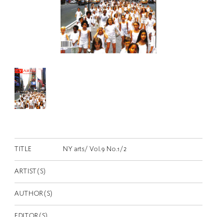
RETRACE
コンサート
出演者
出版物
動画
スカラシップ受賞者
CONTACT
TITLE
NY arts/ Vol.9 No.1/2
ARTIST(S)
AUTHOR(S)
JP
EDITOR(S)