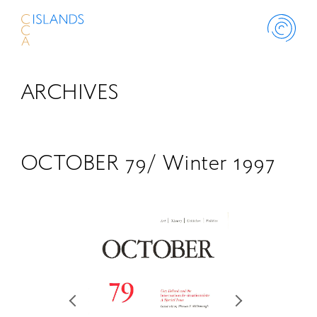
ARCHIVES
ABOUT
PROJECT
OCTOBER 79/ Winter 1997
THINK ISLANDS
LIBRARY
SCHOLARSHIP