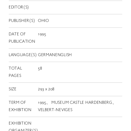
EN
EDITOR(S)
PUBLISHER(S)
OHIO
DATE OF
1995
PUBLICATION
LANGUAGE(S)
GERMANENGLISH
TOTAL
58
PAGES
SIZE
293 x 208
TERM OF
1995、 MUSEUM CASTLE HARDENBERG、
EXHIBITION
VELBERT-NEVIGES
EXHIBITION
ORGANIZER(S)