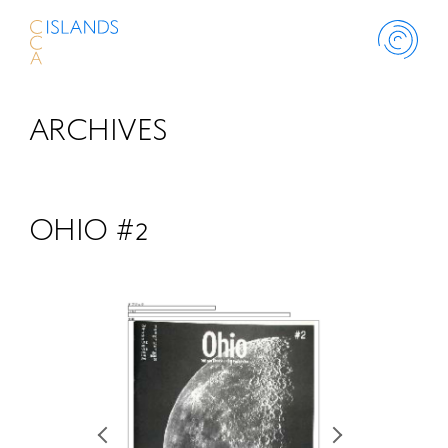
ARCHIVES
ABOUT
PROJECT
OHIO #2
THINK ISLANDS
LIBRARY
SCHOLARSHIP