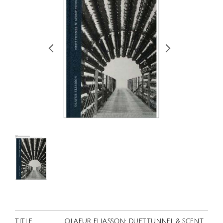
RETRACE
コンサート
出演者
出版物
動画
スカラシップ受賞者
CONTACT
JP
TITLE
OLAFUR ELIASSON: DUFTTUNNEL & SCENT