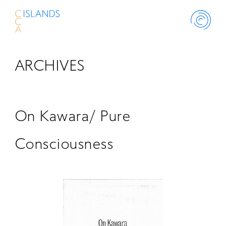
ARCHIVES
ABOUT
PROJECT
On Kawara/ Pure
THINK ISLANDS
Consciousness
LIBRARY
SCHOLARSHIP