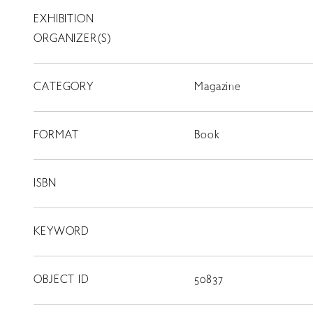
EXHIBITION
T
SCHOLARSHIP
ORGANIZER(S)
ISLANDS
CATEGORY
RETRACE
Magazine
コンサート
FORMAT
Book
出演者
出版物
ISBN
動画
KEYWORD
スカラシップ受賞者
OBJECT ID
50837
CONTACT