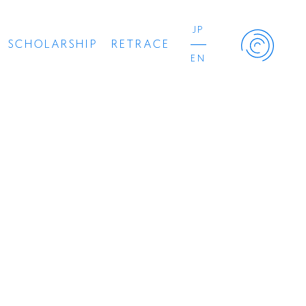
JP
SCHOLARSHIP
RETRACE
EN
Retrace Project
コンサート
出演者
出版物
動画
スカラシップ受賞者