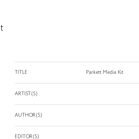
t
TITLE
Parkett Media Kit
ARTIST(S)
AUTHOR(S)
EDITOR(S)