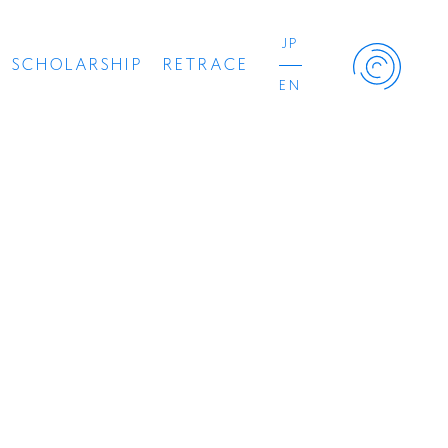
JP
SCHOLARSHIP
RETRACE
EN
Retrace Project
コンサート
出演者
出版物
動画
スカラシップ受賞者