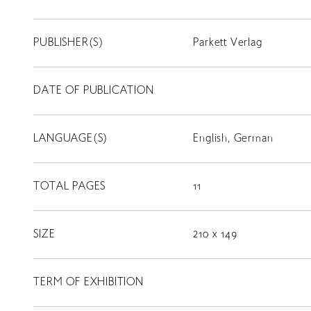
PUBLISHER(S)
Parkett Verlag
DATE OF PUBLICATION
LANGUAGE(S)
English, German
TOTAL PAGES
11
SIZE
210 x 149
TERM OF EXHIBITION
LIBRARY