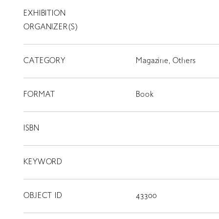
EXHIBITION
T
SCHOLARSHIP
ORGANIZER(S)
ISLANDS
CATEGORY
RETRACE
Magazine, Others
コンサート
FORMAT
Book
出演者
出版物
ISBN
動画
KEYWORD
スカラシップ受賞者
OBJECT ID
43300
CONTACT