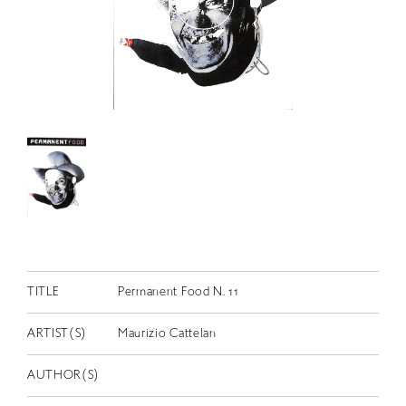
RETRACE
コンサート
出演者
出版物
動画
スカラシップ受賞者
CONTACT
TITLE
Permanent Food N. 11
ARTIST(S)
Maurizio Cattelan
JP
AUTHOR(S)