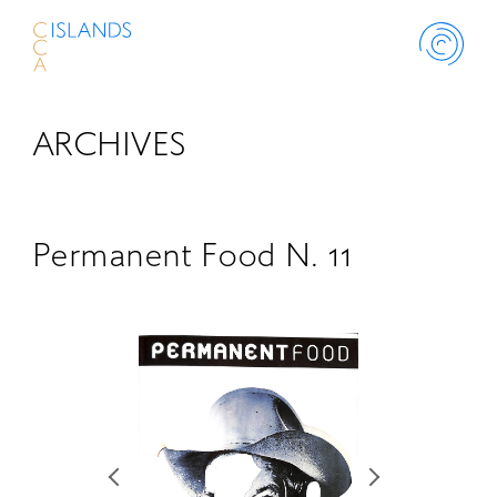
ARCHIVES
ABOUT
PROJECT
Permanent Food N. 11
THINK ISLANDS
LIBRARY
SCHOLARSHIP