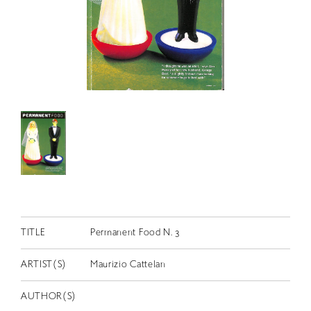
RETRACE
コンサート
出演者
出版物
動画
スカラシップ受賞者
CONTACT
TITLE
Permanent Food N. 3
ARTIST(S)
Maurizio Cattelan
JP
AUTHOR(S)