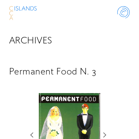
ARCHIVES
ABOUT
PROJECT
Permanent Food N. 3
THINK ISLANDS
LIBRARY
SCHOLARSHIP